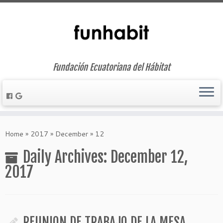
Fundación Ecuatoriana del Hábitat
Skip
to
Home
»
2017
»
December
»
12
content
Daily Archives:
December 12,
2017
REUNION DE TRABAJO DE LA MESA