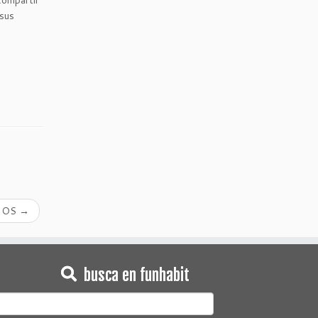
compartir
 sus
RIOS
→
busca en funhabit
earch
or: