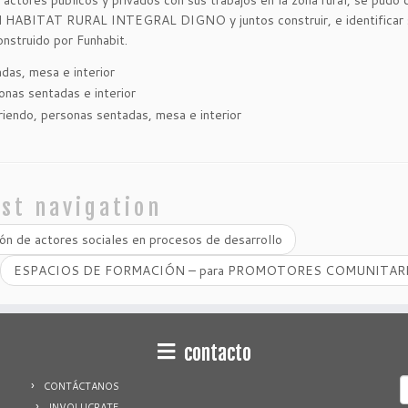
n actores públicos y privados con sus trabajos en la zona rural, se pudo 
 del HABITAT RURAL INTEGRAL DIGNO y juntos construir, e identificar
onstruido por Funhabit.
st navigation
de actores sociales en procesos de desarrollo
ESPACIOS DE FORMACIÓN – para PROMOTORES COMUNITA
contacto
S
CONTÁCTANOS
f
INVOLUCRATE