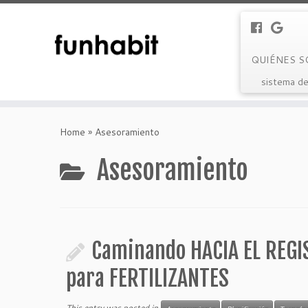
QUIÉNES 
sistema de
Skip
to
Home
»
Asesoramiento
content
Asesoramiento
Caminando HACIA EL REGI
para FERTILIZANTES
This entry was posted in