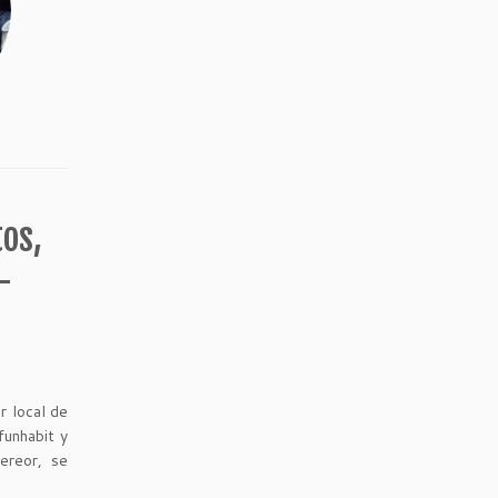
tos,
–
r local de
funhabit y
ereor, se