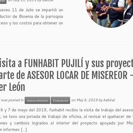
ías
ueves 11 de Julio se impartió un
oductor de Bioema de la parroquia
ceso y los costos para obtener un
isita a FUNHABIT PUJILÍ y sus proyec
arte de ASESOR LOCAR DE MISEREOR 
er León
y was posted in
on
May 6, 2019
by
habitat
Asesoramiento
Evaluacion
 6 y 7 de mayo del 2019, funhabit recibio la visita de trabajo del aseso
, se tuvo una jornada de trabajo de oficina, al revisar el quehacer de 
iones y cambios logrados al interior del proyecto apoyado por Mis
on informes […]