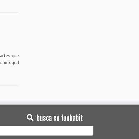
artes que
l integral
busca en funhabit
earch
or: