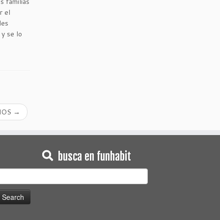
s familias
r el
les
 y se lo
CHOS
→
busca en funhabit
earch
or: