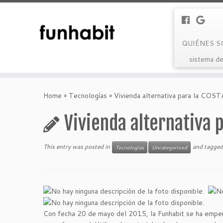
QUIÉNES 
sistema de
Skip
to
Home
»
Tecnologías
»
Vivienda alternativa para la C
content
Vivienda alternativa 
This entry was posted in
and tagge
Tecnologías
Uncategorized
Con fecha 20 de mayo del 2015, la Funhabit se ha empeñad