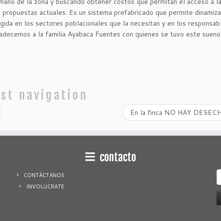
humano de la zona y buscando obtener costos que permitan el acceso a la
as propuestas actuales. Es un sistema prefabricado que permite dinamiza
ogida en los sectores poblacionales que la necesitan y en los responsab
radecemos a la familia Ayabaca Fuentes con quienes se tuvo este sueno
st navigation
En la finca NO HAY DESE
contacto
S
CONTÁCTANOS
f
INVOLUCRATE