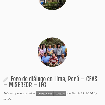
Foro de diálogo en Lima, Perú – CEAS
– MISEREOR – IFG
This entry was posted in
on
March 29, 2014
by
Intercambios
Talleres
habitat