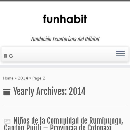
Fundación Ecuatoriana del Hábitat
Skip
to
Home
»
2014
»
Page 2
content
Yearly Archives:
2014
Niños de la Comunidad de Rumipungo,
Cantón Pujilí – Provincia de Cotopaxi