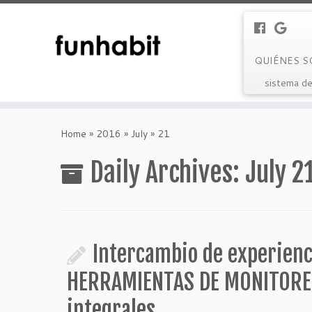
QUIÉNES 
sistema de
Skip
to
Home
»
2016
»
July
»
21
content
Daily Archives:
July 2
Intercambio de experienc
HERRAMIENTAS DE MONITOREO
integrales