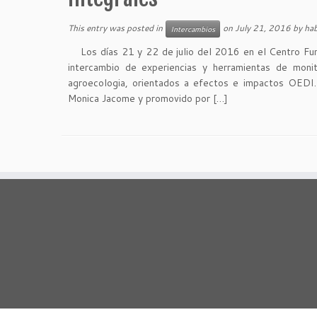
This entry was posted in
on
July 21, 2016
by
hab
Intercambios
Los días 21 y 22 de julio del 2016 en el Centro Funha
intercambio de experiencias y herramientas de moni
agroecologia, orientados a efectos e impactos OEDI.
Monica Jacome y promovido por […]