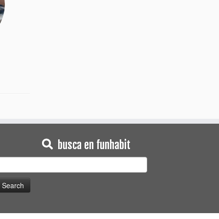
busca en funhabit
earch
or: