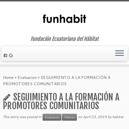
Fundación Ecuatoriana del Hábitat
Skip
to
Home
»
Evaluacion
»
SEGUIMIENTO A LA FORMACIÓN A
content
PROMOTORES COMUNITARIOS
SEGUIMIENTO A LA FORMACIÓN A
PROMOTORES COMUNITARIOS
This entry was posted in
on
April 23, 2019
by
habitat
Evaluacion
Talleres