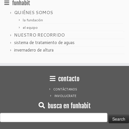
funhabit
QUIÉNES SOMOS
la fundación
el equipo
NUESTRO RECORRIDO
sistema de tratamiento de aguas
invernadero de altura
contacto
CONTÁCTANOS
INVOLUCRATE
busca en funhabit
Search
for: