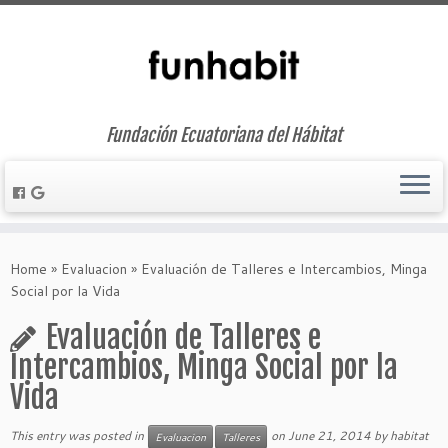
Fundación Ecuatoriana del Hábitat
Skip
to
Home
»
Evaluacion
»
Evaluación de Talleres e Intercambios, Minga
content
Social por la Vida
Evaluación de Talleres e
Intercambios, Minga Social por la
Vida
This entry was posted in
on
June 21, 2014
by
habitat
Evaluacion
Talleres