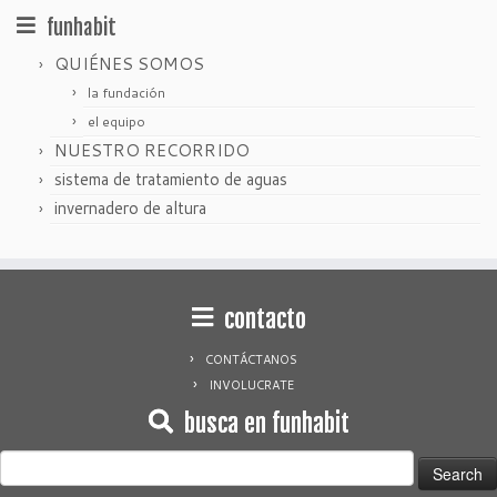
funhabit
QUIÉNES SOMOS
la fundación
el equipo
NUESTRO RECORRIDO
sistema de tratamiento de aguas
invernadero de altura
contacto
CONTÁCTANOS
INVOLUCRATE
busca en funhabit
Search
for: