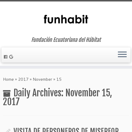
Fundación Ecuatoriana del Hábitat
Skip
to
Home
»
2017
»
November
»
15
content
Daily Archives:
November 15,
2017
VISITA DE PERSONEROS DE MISEREOR